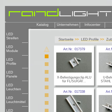
Katalog
Unternehmen
Infocenter
LED
Streifen
Startseite
LED Profile
Zub
LED
Art.Nr.:
017379
Art.
Module
LED
Profile
LED
Panele
X-Befestigungsclip ALU
U-Befe
für FL/SU/GR/...
STAHL f
LED
Leuchten
Art.Nr.:
017338
Art.
LED
Leuchtmittel
LED