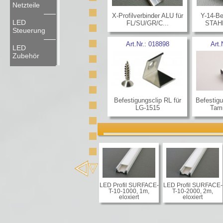
Netzteile
X-Profilverbinder ALU für
Y-14-Be
LED
FL/SU/GR/C...
STAHL
Steuerung
Art.Nr.:
018898
Art.
LED
Zubehör
Befestigungsclip RL für
Befestigu
LG-1515
Tami
LED Profil SURFACE-
LED Profil SURFACE-
T-10-1000, 1m,
T-10-2000, 2m,
eloxiert
eloxiert