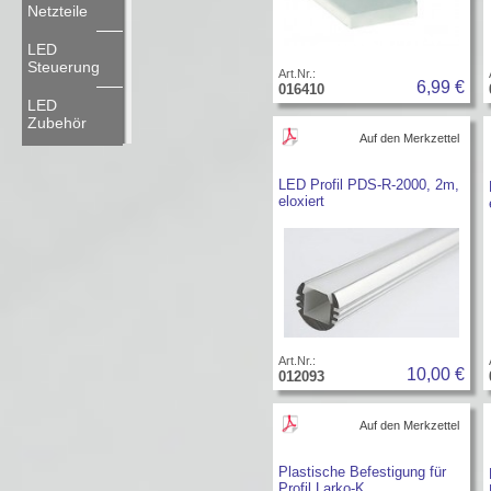
Netzteile
LED
Steuerung
Art.Nr.:
6,99 €
016410
LED
Zubehör
Auf den Merkzettel
LED Profil PDS-R-2000, 2m,
eloxiert
Art.Nr.:
10,00 €
012093
Auf den Merkzettel
Plastische Befestigung für
Profil Larko-K