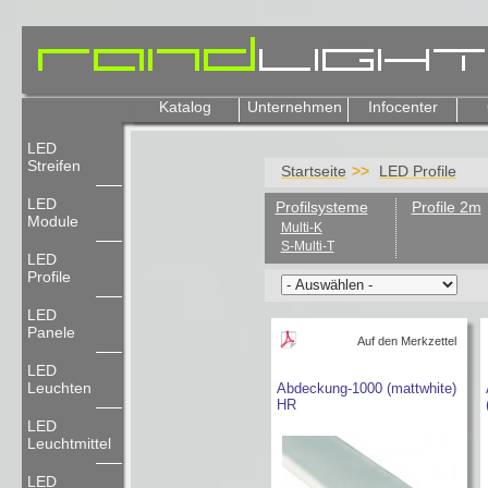
Katalog
Unternehmen
Infocenter
LED
Streifen
Startseite
LED Profile
LED
Profilsysteme
Profile 2m
Module
Multi-K
S-Multi-T
LED
Profile
LED
Panele
Auf den Merkzettel
LED
Leuchten
Abdeckung-1000 (mattwhite)
HR
LED
Leuchtmittel
LED