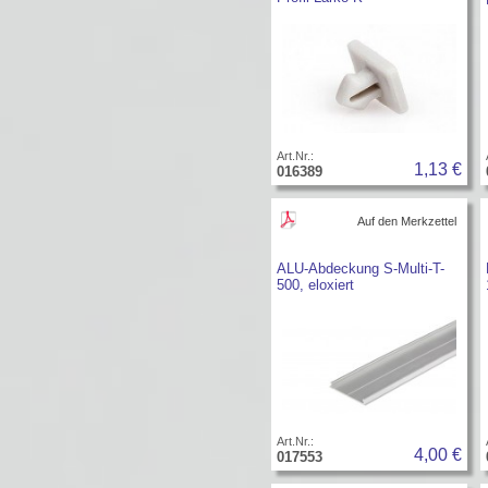
Art.Nr.:
1,13 €
016389
Auf den Merkzettel
ALU-Abdeckung S-Multi-T-
500, eloxiert
Art.Nr.:
4,00 €
017553