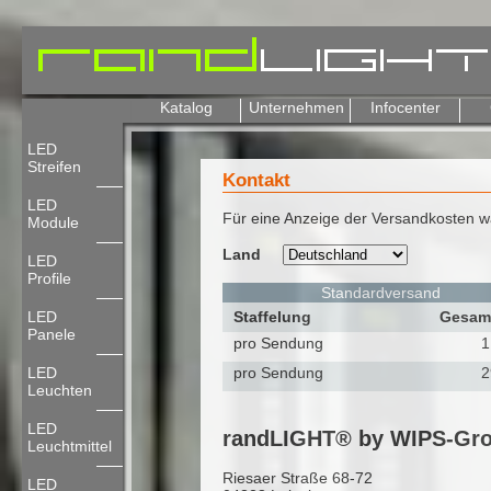
Katalog
Unternehmen
Infocenter
LED
Streifen
Kontakt
LED
Für eine Anzeige der Versandkosten wäh
Module
Land
LED
Profile
Standardversand
LED
Staffelung
Gesamt
Panele
pro Sendung
1
LED
pro Sendung
2
Leuchten
LED
randLIGHT® by WIPS-Gr
Leuchtmittel
Riesaer Straße 68-72
LED