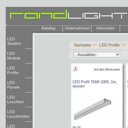
Katalog
Unternehmen
Infocenter
LED
Streifen
Startseite
LED Profile
LED
Module
LED
Auf den Merkzettel
Profile
LED Profil TAMI-1000, 1m,
LED
eloxiert
Panele
LED
Leuchten
LED
Leuchtmittel
LED
Art.Nr.: