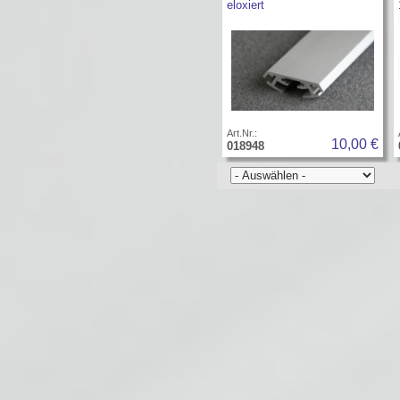
eloxiert
Art.Nr.:
10,00 €
018948