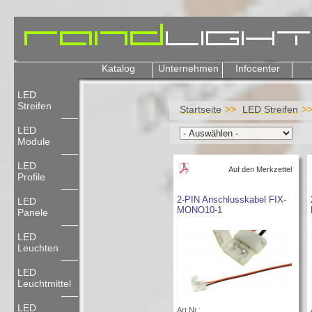
Katalog
Unternehmen
Infocenter
LED
Streifen
Startseite
LED Streifen
LED
Module
LED
Auf den Merkzettel
Profile
2-PIN Anschlusskabel FIX-
LED
MONO10-1
Panele
LED
Leuchten
LED
Leuchtmittel
LED
Art.Nr.: