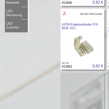
0,92 €
Netzteile
013840
LED
Auf den Merkzettel
Steuerung
LED
4-PIN Kabelverbinder FIX-
Zubehör
RGB 10-C
Art.Nr.:
0,92 €
013862