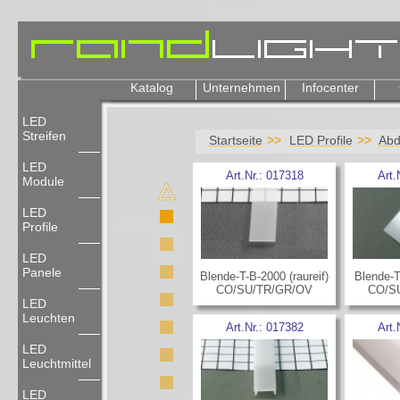
Katalog
Unternehmen
Infocenter
LED
Streifen
Startseite
LED Profile
Abd
LED
Art.Nr.:
017318
Art.
Module
LED
Profile
LED
Panele
Blende-T-B-2000 (raureif)
Blende-T
CO/SU/TR/GR/OV
CO/S
LED
Leuchten
Art.Nr.:
017382
Art.
LED
Leuchtmittel
LED