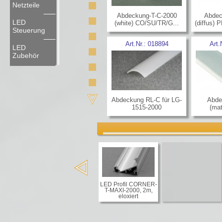
Netzteile
Abdeckung-T-C-2000
Abdec
LED
(white) CO/SU/TR/G...
(diffus)
Steuerung
Art.Nr.:
018894
Art.
LED
Zubehör
Abdeckung RL-C für LG-
Abde
1515-2000
(mat
LED Profil CORNER-
T-MAXI-2000, 2m,
eloxiert