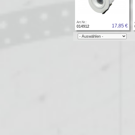
Art.Nr.:
17,85 €
014912