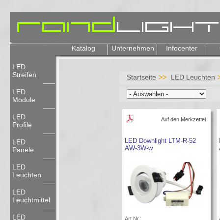
Katalog
Unternehmen
Infocenter
LED
Streifen
Startseite
LED Leuchten
LED
Module
LED
Auf den Merkzettel
Profile
LED Downlight LTM-R-52
LED
AW-3W-w
Panele
LED
Leuchten
LED
Leuchtmittel
LED
Art.Nr.: