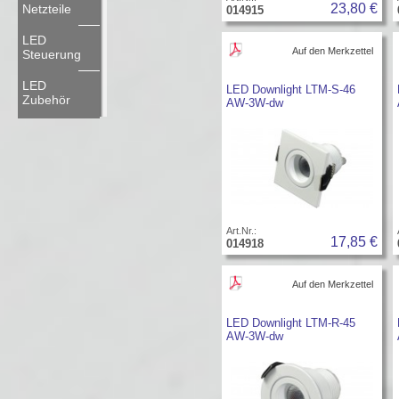
23,80 €
Netzteile
014915
LED
Auf den Merkzettel
Steuerung
LED
LED Downlight LTM-S-46
Zubehör
AW-3W-dw
Art.Nr.:
17,85 €
014918
Auf den Merkzettel
LED Downlight LTM-R-45
AW-3W-dw