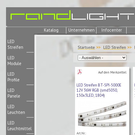
Katalog
Unternehmen
Infocenter
LED
Streifen
Startseite
LED Streifen
LED
Module
Auf den Merkzettel
LED
Profile
LED Streifen BT-SPI-5000E
LED
12V 36W RGB (smd5050,
150x3LED, 1804)
Panele
LED
Leuchten
LED
Leuchtmittel
Art.Nr.: